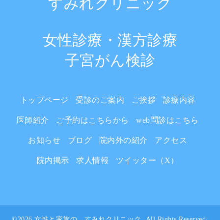
すみれクリニック
女性診療・漢方診療
子宮がん検診
トップページ
受診のご案内
ご挨拶
診療内容
医師紹介
ご予約はこちらから
web問診はこちら
お知らせ
ブログ
院内外の紹介
アクセス
院内掲示
求人情報
ツイッター（X）
©2026
女性と家族の すみれクリニック
. All Rights Reserved.