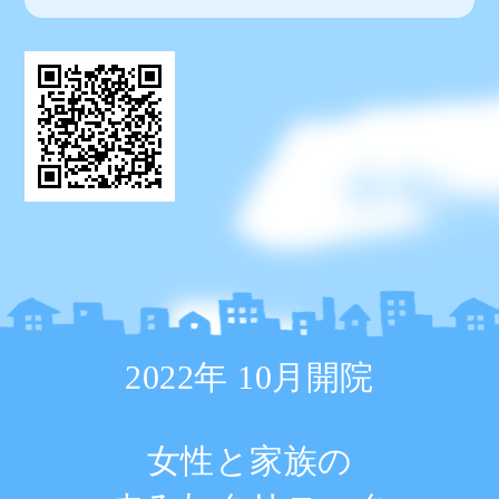
2022年 10月開院
女性と家族の